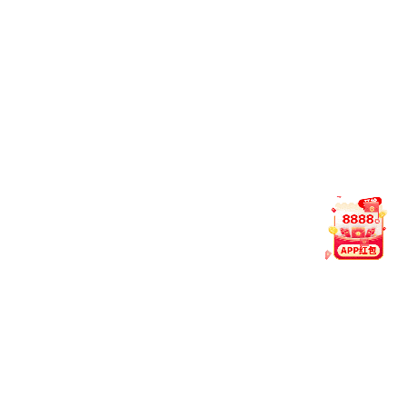
心。然而，世界杯的舞台始终是他荣誉簿上最渴
望的那一抹亮色。当...
路易斯迪亚斯哥伦比亚关键战表现预测
在卡塔尔世界杯的烽火即将燃起之际，哥伦比亚
队的锋线尖刀路易斯·迪亚斯正成为全世界瞩目
的焦点。这位利物浦边锋在国家队的表现，早已
超越了俱乐部层面的光芒，他用一次次疾风骤雨
般的突破和石破天惊的远射，诠释了南美...
【安博体育入口】弗拉霍维奇停球过人后
怒吼北京国安全场沸腾
北京的夜空被一声怒吼撕裂。那一刻，整座工人
体育场仿佛停止了呼吸，随即爆发出足以掀翻穹
顶的声浪。弗拉霍维奇，这位塞尔维亚锋线杀
星，用一次堪称完美的停球过人，将皮球送入网
窝。他转过身来，面朝看台，青筋暴起的一声咆
哮，点燃...