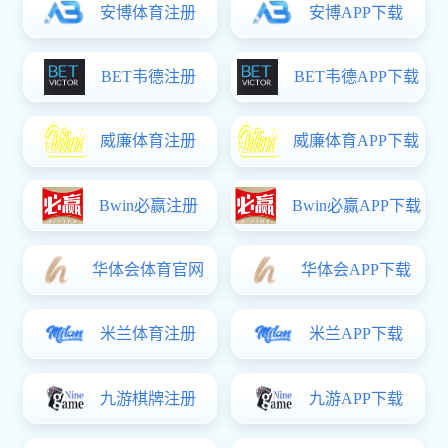
官方安全检测通过...
了解更多
安博电子官方网站_安博电子 支持
盲人辅助...
平台在安博电子官方网站数据页提供导出限制说明，
安博电子官方网站_安博电子平衡开放能力与滥用风
险。...
用户信赖口碑...