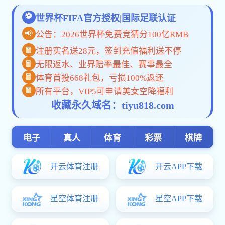
[!--newstext--]
上一篇：
6月18日卡塔尔vs加拿大反击路线
下一篇：
下一篇：很抱歉没有了
2026 官方正版下载
安博电子官方网站_安博电子支持按比赛状态筛选安
博电子官方网站赛程，快速查看进行中、未开赛与已
结束场次。...