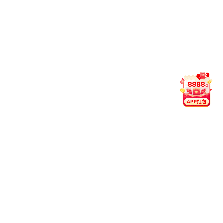
不仅仅是一串冰冷...
关于「恩昆库大四喜封神切尔西逆转布莱
顿生死决战」
在斯坦福桥的滂沱大雨中，一个属于法国前锋恩
昆库的夜晚被永远载入英超史册。当切尔西与布
莱顿在积分榜咬紧牙关的关键战中，恩昆库用一
场近乎疯狂的“大四喜”表演，将赛前几乎被判死
刑的蓝军从悬崖边拽了回来。这场比赛...
关于「加拿大vs卡塔尔2026世界杯关注度
分析」
当2026年世界杯的烽火首次在北美洲点燃，当
扩军至48支球队的宏大叙事拉开序幕，加拿大
与卡塔尔这两支看似“非典型”强队的碰撞，提前
在球迷的认知世界中掀起了一场别样的波澜。卡
塔尔，拥有2022年主场作战的实战经验与亚洲
杯冠军的底蕴；加拿大，则...